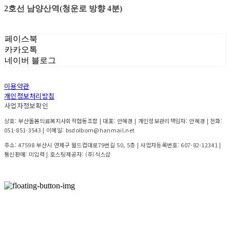
2호선 남양산역(청운로 방향 4분)
페이스북
카카오톡
네이버 블로그
이용약관
개인정보처리방침
사업자정보확인
상호: 부산돌봄의료복지사회적협동조합 | 대표: 안혜경 | 개인정보관리책임자: 안혜경 | 전화:
051-851-3543 | 이메일: bsdolbom@hanmail.net
주소: 47598 부산시 연제구 월드컵대로79번길 50, 5층 | 사업자등록번호:
607-82-12341
|
통신판매:
미입력
| 호스팅제공자: (주)식스샵