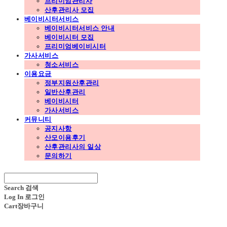
프리미엄관리사
산후관리사 모집
베이비시터서비스
베이비시터서비스 안내
베이비시터 모집
프리미엄베이비시터
가사서비스
청소서비스
이용요금
정부지원산후관리
일반산후관리
베이비시터
가사서비스
커뮤니티
공지사항
산모이용후기
산후관리사의 일상
문의하기
Search
검색
Log In
로그인
Cart
장바구니