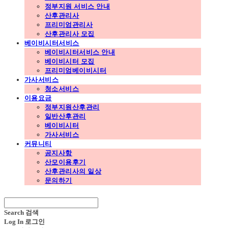
정부지원 서비스 안내
산후관리사
프리미엄관리사
산후관리사 모집
베이비시터서비스
베이비시터서비스 안내
베이비시터 모집
프리미엄베이비시터
가사서비스
청소서비스
이용요금
정부지원산후관리
일반산후관리
베이비시터
가사서비스
커뮤니티
공지사항
산모이용후기
산후관리사의 일상
문의하기
Search
검색
Log In
로그인