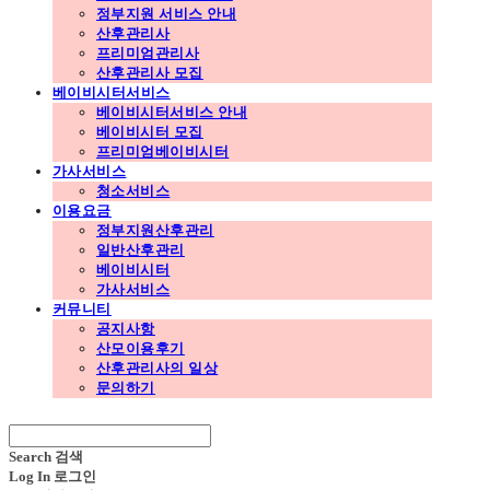
정부지원 서비스 안내
산후관리사
프리미엄관리사
산후관리사 모집
베이비시터서비스
베이비시터서비스 안내
베이비시터 모집
프리미엄베이비시터
가사서비스
청소서비스
이용요금
정부지원산후관리
일반산후관리
베이비시터
가사서비스
커뮤니티
공지사항
산모이용후기
산후관리사의 일상
문의하기
Search
검색
Log In
로그인