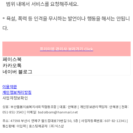
범위 내에서 서비스를 요청해주세요.
욕설, 폭력 등 인격을 무시하는 발언이나 행동을 해서는 안됩니
*
다.
프리미엄 관리사 보러가기 Click
페이스북
카카오톡
네이버 블로그
이용약관
개인정보처리방침
사업자정보확인
상호: 부산돌봄의료복지사회적협동조합 | 대표: 안혜경 | 개인정보관리책임자: 안혜경 | 전화:
051-851-3543 | 이메일: bsdolbom@hanmail.net
주소: 47598 부산시 연제구 월드컵대로79번길 50, 5층 | 사업자등록번호:
607-82-12341
|
통신판매:
미입력
| 호스팅제공자: (주)식스샵