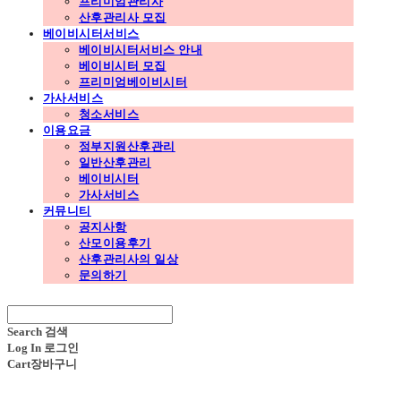
프리미엄관리사
산후관리사 모집
베이비시터서비스
베이비시터서비스 안내
베이비시터 모집
프리미엄베이비시터
가사서비스
청소서비스
이용요금
정부지원산후관리
일반산후관리
베이비시터
가사서비스
커뮤니티
공지사항
산모이용후기
산후관리사의 일상
문의하기
Search
검색
Log In
로그인
Cart
장바구니