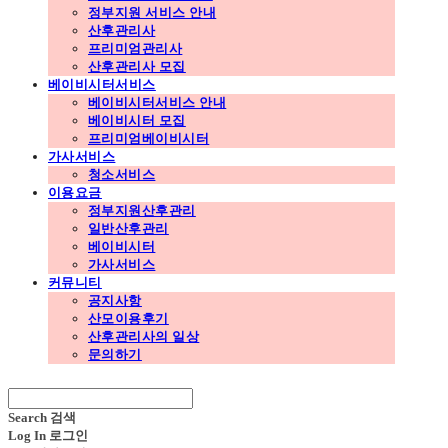
정부지원 서비스 안내
산후관리사
프리미엄관리사
산후관리사 모집
베이비시터서비스
베이비시터서비스 안내
베이비시터 모집
프리미엄베이비시터
가사서비스
청소서비스
이용요금
정부지원산후관리
일반산후관리
베이비시터
가사서비스
커뮤니티
공지사항
산모이용후기
산후관리사의 일상
문의하기
Search
검색
Log In
로그인