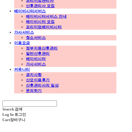
프리미엄관리사
산후관리사 모집
베이비시터서비스
베이비시터서비스 안내
베이비시터 모집
프리미엄베이비시터
가사서비스
청소서비스
이용요금
정부지원산후관리
일반산후관리
베이비시터
가사서비스
커뮤니티
공지사항
산모이용후기
산후관리사의 일상
문의하기
Search
검색
Log In
로그인
Cart
장바구니