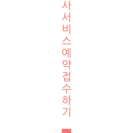
사
서
비
스
예
약
접
수
하
기