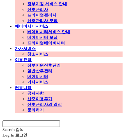
정부지원 서비스 안내
산후관리사
프리미엄관리사
산후관리사 모집
베이비시터서비스
베이비시터서비스 안내
베이비시터 모집
프리미엄베이비시터
가사서비스
청소서비스
이용요금
정부지원산후관리
일반산후관리
베이비시터
가사서비스
커뮤니티
공지사항
산모이용후기
산후관리사의 일상
문의하기
Search
검색
Log In
로그인