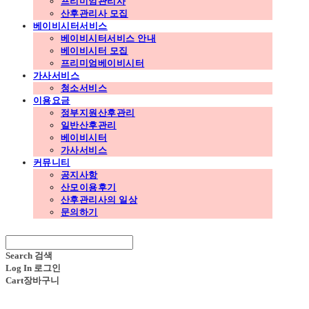
프리미엄관리사
산후관리사 모집
베이비시터서비스
베이비시터서비스 안내
베이비시터 모집
프리미엄베이비시터
가사서비스
청소서비스
이용요금
정부지원산후관리
일반산후관리
베이비시터
가사서비스
커뮤니티
공지사항
산모이용후기
산후관리사의 일상
문의하기
Search
검색
Log In
로그인
Cart
장바구니