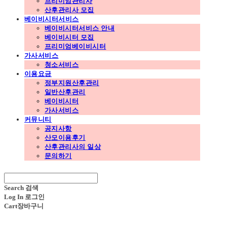
프리미엄관리사
산후관리사 모집
베이비시터서비스
베이비시터서비스 안내
베이비시터 모집
프리미엄베이비시터
가사서비스
청소서비스
이용요금
정부지원산후관리
일반산후관리
베이비시터
가사서비스
커뮤니티
공지사항
산모이용후기
산후관리사의 일상
문의하기
Search
검색
Log In
로그인
Cart
장바구니