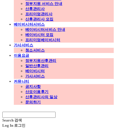
정부지원 서비스 안내
산후관리사
프리미엄관리사
산후관리사 모집
베이비시터서비스
베이비시터서비스 안내
베이비시터 모집
프리미엄베이비시터
가사서비스
청소서비스
이용요금
정부지원산후관리
일반산후관리
베이비시터
가사서비스
커뮤니티
공지사항
산모이용후기
산후관리사의 일상
문의하기
Search
검색
Log In
로그인