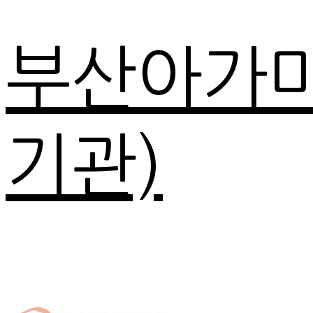
부산아가
기관)