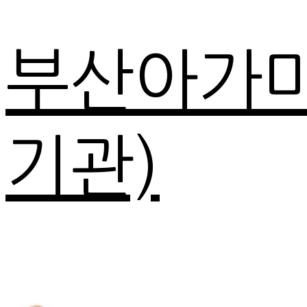
부산아가
기관)